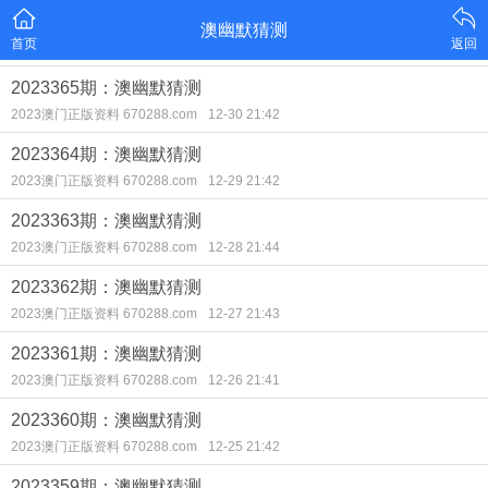
澳幽默猜测
首页
返回
2023365期：澳幽默猜测
2023澳门正版资料 670288.com
12-30 21:42
2023364期：澳幽默猜测
2023澳门正版资料 670288.com
12-29 21:42
2023363期：澳幽默猜测
2023澳门正版资料 670288.com
12-28 21:44
2023362期：澳幽默猜测
2023澳门正版资料 670288.com
12-27 21:43
2023361期：澳幽默猜测
2023澳门正版资料 670288.com
12-26 21:41
2023360期：澳幽默猜测
2023澳门正版资料 670288.com
12-25 21:42
2023359期：澳幽默猜测