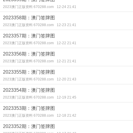
2023澳门正版资料 670288.com
12-24 21:41
2023358期：澳门签牌图
2023澳门正版资料 670288.com
12-23 21:41
2023357期：澳门签牌图
2023澳门正版资料 670288.com
12-22 21:41
2023356期：澳门签牌图
2023澳门正版资料 670288.com
12-21 21:41
2023355期：澳门签牌图
2023澳门正版资料 670288.com
12-20 21:43
2023354期：澳门签牌图
2023澳门正版资料 670288.com
12-19 21:45
2023353期：澳门签牌图
2023澳门正版资料 670288.com
12-18 21:42
2023352期：澳门签牌图