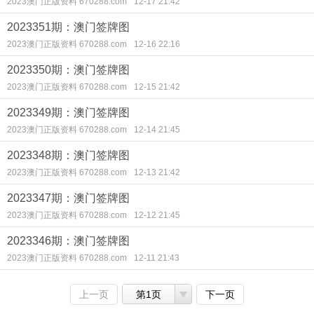
2023澳门正版资料 670288.com
12-17 21:42
2023351期：澳门签牌图
2023澳门正版资料 670288.com
12-16 22:16
2023350期：澳门签牌图
2023澳门正版资料 670288.com
12-15 21:42
2023349期：澳门签牌图
2023澳门正版资料 670288.com
12-14 21:45
2023348期：澳门签牌图
2023澳门正版资料 670288.com
12-13 21:42
2023347期：澳门签牌图
2023澳门正版资料 670288.com
12-12 21:45
2023346期：澳门签牌图
2023澳门正版资料 670288.com
12-11 21:43
上一页
第1页
下一页