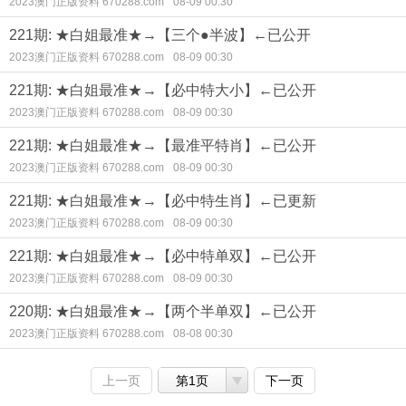
2023澳门正版资料 670288.com
08-09 00:30
221期: ★白姐最准★→【三个●半波】←已公开
2023澳门正版资料 670288.com
08-09 00:30
221期: ★白姐最准★→【必中特大小】←已公开
2023澳门正版资料 670288.com
08-09 00:30
221期: ★白姐最准★→【最准平特肖】←已公开
2023澳门正版资料 670288.com
08-09 00:30
221期: ★白姐最准★→【必中特生肖】←已更新
2023澳门正版资料 670288.com
08-09 00:30
221期: ★白姐最准★→【必中特单双】←已公开
2023澳门正版资料 670288.com
08-09 00:30
220期: ★白姐最准★→【两个半单双】←已公开
2023澳门正版资料 670288.com
08-08 00:30
上一页
第1页
下一页