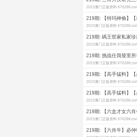
2023澳门正版资料 670288.co
219期: 【特玛神偷】
2023澳门正版资料 670288.co
219期: 碼王世家私家
2023澳门正版资料 670288.co
219期: 挑战任我發里
2023澳门正版资料 670288.co
219期: 【高手猛料】
2023澳门正版资料 670288.co
219期: 【高手猛料】
2023澳门正版资料 670288.co
219期: 【六盒才女六
2023澳门正版资料 670288.co
219期: 【六肖牛】必