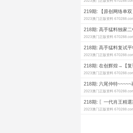
2023澳门正版资料 670288.co
219期: 【原创网络单
2023澳门正版资料 670288.co
218期: 高手猛料独家
2023澳门正版资料 670288.co
218期: 高手猛料复试
2023澳门正版资料 670288.co
218期: 在创辉煌→【
2023澳门正版资料 670288.co
218期: 六尾仲特~~~~
2023澳门正版资料 670288.co
218期: 〖一代肖王精
2023澳门正版资料 670288.co