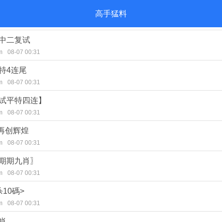
高手猛料
二中二复试
m
08-07 00:31
平特4连尾
m
08-07 00:31
复试平特四连】
m
08-07 00:31
~再创辉煌
m
08-07 00:31
選期期九肖〗
m
08-07 00:31
杀10碼>
m
08-07 00:31
三肖