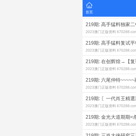
首页
219期: 高手猛料独家
2023澳门正版资料 670288.co
219期: 高手猛料复试
2023澳门正版资料 670288.co
219期: 在创辉煌→【
2023澳门正版资料 670288.co
219期: 六尾仲特~~~~
2023澳门正版资料 670288.co
219期: 〖一代肖王精
2023澳门正版资料 670288.co
219期: 金光大道期期<
2023澳门正版资料 670288.co
219期: 三肖大侠研究